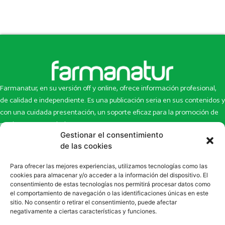
Farmanatur, en su versión off y online, ofrece información profesional,
de calidad e independiente. Es una publicación seria en sus contenidos y
con una cuidada presentación, un soporte eficaz para la promoción de
productos y novedades.
Gestionar el consentimiento
Inicio
Noticias
de las cookies
La revista
Entrevistas
Para ofrecer las mejores experiencias, utilizamos tecnologías como las
Newsletter
Artículos
cookies para almacenar y/o acceder a la información del dispositivo. El
Eco Multimedia
Escaparate
consentimiento de estas tecnologías nos permitirá procesar datos como
Contacto
Enlaces de interés
el comportamiento de navegación o las identificaciones únicas en este
sitio. No consentir o retirar el consentimiento, puede afectar
SUSCRÍBETE A NUESTRO NEWSLETTER
negativamente a ciertas características y funciones.
Puedes suscribirte a nuestro newsletter rellenando el formulario en