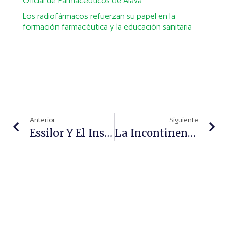
Oficial de Farmacéuticos de Álava
Los radiofármacos refuerzan su papel en la
formación farmacéutica y la educación sanitaria
Anterior
Siguiente
Essilor Y El Instituto De La Visión Se Unen Para Estudiar El Envejecimiento Visual
La Incontinencia En Los Hombres, Un Tabú