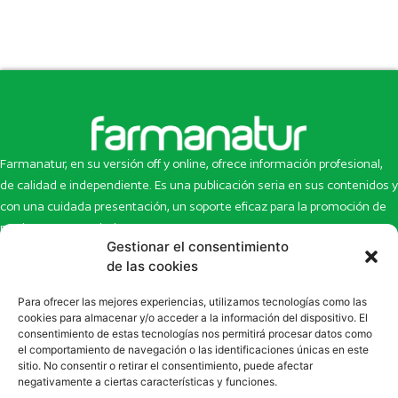
Farmanatur, en su versión off y online, ofrece información profesional,
de calidad e independiente. Es una publicación seria en sus contenidos y
con una cuidada presentación, un soporte eficaz para la promoción de
productos y novedades.
Gestionar el consentimiento
Inicio
Noticias
de las cookies
La revista
Entrevistas
Para ofrecer las mejores experiencias, utilizamos tecnologías como las
Newsletter
Artículos
cookies para almacenar y/o acceder a la información del dispositivo. El
Eco Multimedia
Escaparate
consentimiento de estas tecnologías nos permitirá procesar datos como
Contacto
Enlaces de interés
el comportamiento de navegación o las identificaciones únicas en este
sitio. No consentir o retirar el consentimiento, puede afectar
SUSCRÍBETE A NUESTRO NEWSLETTER
negativamente a ciertas características y funciones.
Puedes suscribirte a nuestro newsletter rellenando el formulario en