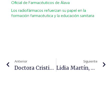
Oficial de Farmacéuticos de Álava
Los radiofármacos refuerzan su papel en la
formación farmacéutica y la educación sanitaria
Anterior
Siguiente
Doctora Cristina Eguren, Dermatóloga: “Cada Vez Damos Más Importancia A La Salud De La Piel”
Lidia Martín, Presidenta De Anefp: “Estoy Altamente Comprometida Con El Desarrollo Del Sector Del Autocuidado”