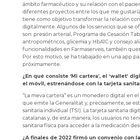
ámbito farmacéutico y su relación con el paci
diferentes proyectos entre los que me gustaría
tiene como objetivo transformar la relación con
digitalmente. Algunos de los servicios que se of
son: presión arterial, Programa de Cesación Tabá
antropométricos, glicemia y HbA1C y consejo a
funcionalidades en Farmaserveis, también quere
Por esto motivo, se ha trabajado en una app p
próximamente.
¿En qué consiste ‘Mi cartera’, el ‘wallet’ dig
el móvil, estrenándose con la tarjeta sanita
“La meva cartera” es un monedero digital en el
que emite la Generalitat y, precisamente, se es
sanitaria individual (TSI). La tarjeta sanitaria di
catalanas y, de esta manera, los usuarios no te
sanitaria física para acceder a la medicación de
¿A finales de 2022 firmó un convenio con l