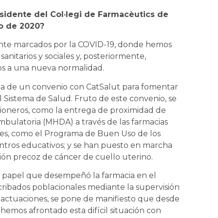
sidente del Col·legi de Farmacèutics de
o de 2020?
mente marcados por la COVID-19, donde hemos
sanitarios y sociales y, posteriormente,
os a una nueva normalidad.
rma de un convenio con CatSalut para fomentar
l Sistema de Salud. Fruto de este convenio, se
ioneros, como la entrega de proximidad de
bulatoria (MHDA) a través de las farmacias
ntes, como el Programa de Buen Uso de los
ntros educativos; y se han puesto en marcha
ión precoz de cáncer de cuello uterino.
 papel que desempeñó la farmacia en el
cribados poblacionales mediante la supervisión
s actuaciones, se pone de manifiesto que desde
 hemos afrontado esta difícil situación con