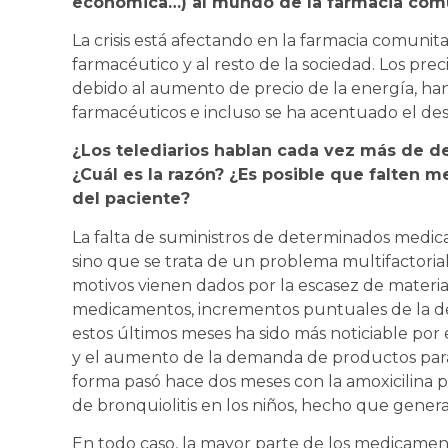
económica…) al mundo de la farmacia comu
La crisis está afectando en la farmacia comunit
farmacéutico y al resto de la sociedad. Los prec
debido al aumento de precio de la energía, han
farmacéuticos e incluso se ha acentuado el d
¿Los telediarios hablan cada vez más de
¿Cuál es la razón? ¿Es posible que falten
del paciente?
La falta de suministros de determinados medic
sino que se trata de un problema multifactoria
motivos vienen dados por la escasez de materias
medicamentos, incrementos puntuales de la de
estos últimos meses ha sido más noticiable por 
y el aumento de la demanda de productos para 
forma pasó hace dos meses con la amoxicilina ped
de bronquiolitis en los niños, hecho que genera
En todo caso, la mayor parte de los medicamen