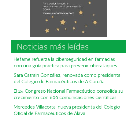
Noticias más leídas
Hefame refuerza la ciberseguridad en farmacias
con una guía práctica para prevenir ciberataques
Sara Catrain González, renovada como presidenta
del Colegio de Farmacéuticos de A Coruña
El 24 Congreso Nacional Farmacéutico consolida su
crecimiento con 600 comunicaciones científicas
Mercedes Villacorta, nueva presidenta del Colegio
Oficial de Farmacéuticos de Álava