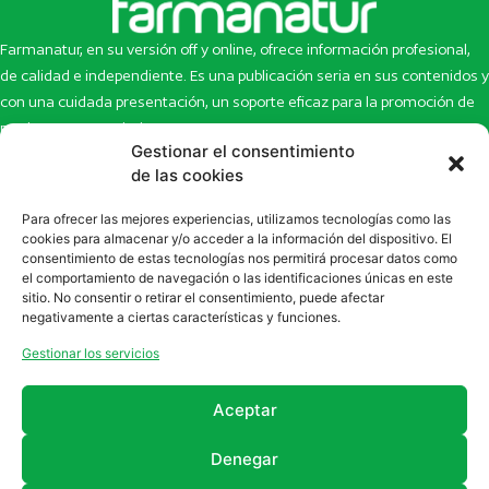
Farmanatur, en su versión off y online, ofrece información profesional,
de calidad e independiente. Es una publicación seria en sus contenidos y
con una cuidada presentación, un soporte eficaz para la promoción de
productos y novedades.
Gestionar el consentimiento
Inicio
Noticias
de las cookies
La revista
Entrevistas
Para ofrecer las mejores experiencias, utilizamos tecnologías como las
Newsletter
Artículos
cookies para almacenar y/o acceder a la información del dispositivo. El
Eco Multimedia
Escaparate
consentimiento de estas tecnologías nos permitirá procesar datos como
Contacto
Enlaces de interés
el comportamiento de navegación o las identificaciones únicas en este
sitio. No consentir o retirar el consentimiento, puede afectar
SUSCRÍBETE A NUESTRO NEWSLETTER
negativamente a ciertas características y funciones.
Puedes suscribirte a nuestro newsletter rellenando el formulario en
Gestionar los servicios
la sección de
Newsletter
Aceptar
Denegar