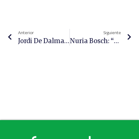
Anterior
Siguiente
Jordi De Dalmases: “Hemos Hecho Que Infarma No Sea Sólo De Madrid Y Barcelona, Sino Que Se Abra A Las Ideas De Todos Los Profesionales De España”
Nuria Bosch: “Los Farmacéuticos Necesitan Integrarse Con El Resto De Los Sanitarios”