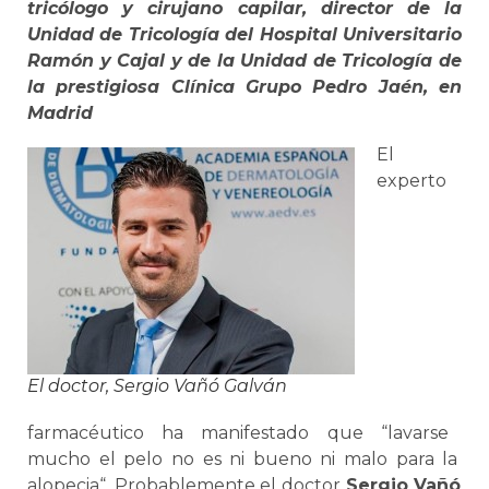
tricólogo y cirujano capilar, director de la
Unidad de Tricología del Hospital Universitario
Ramón y Cajal y de la Unidad de Tricología de
la prestigiosa Clínica Grupo Pedro Jaén, en
Madrid
El
exper
to
El doctor, Sergio Vañó Galván
farm
ac
é
ut
ico
ha
manifest
ado
que
“
lav
arse
much
o
el
pel
o
no
es
ni
bu
eno
ni
mal
o
para
la
al
op
ec
ia
“.
Probablemente el doctor
Sergio Vañó