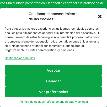
con una cuidada presentación, un soporte eficaz para la promoción de
productos y novedades.
Gestionar el consentimiento
Inicio
Noticias
de las cookies
La revista
Entrevistas
Para ofrecer las mejores experiencias, utilizamos tecnologías como las
Newsletter
Artículos
cookies para almacenar y/o acceder a la información del dispositivo. El
Eco Multimedia
Escaparate
consentimiento de estas tecnologías nos permitirá procesar datos como
Contacto
Enlaces de interés
el comportamiento de navegación o las identificaciones únicas en este
sitio. No consentir o retirar el consentimiento, puede afectar
SUSCRÍBETE A NUESTRO NEWSLETTER
negativamente a ciertas características y funciones.
Puedes suscribirte a nuestro newsletter rellenando el formulario en
Gestionar los servicios
la sección de
Newsletter
Aceptar
Denegar
Ver preferencias
2011 - 2026
Revista Farmanatur
Legal
Política de cookies
Política de privacidad
Aviso legal