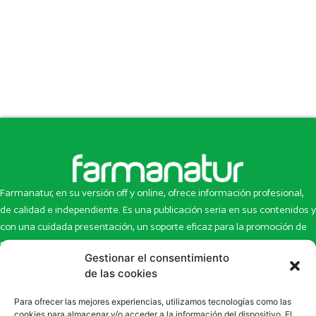
Farmanatur, en su versión off y online, ofrece información profesional,
de calidad e independiente. Es una publicación seria en sus contenidos y
con una cuidada presentación, un soporte eficaz para la promoción de
productos y novedades.
Gestionar el consentimiento
Inicio
Noticias
de las cookies
La revista
Entrevistas
Para ofrecer las mejores experiencias, utilizamos tecnologías como las
Newsletter
Artículos
cookies para almacenar y/o acceder a la información del dispositivo. El