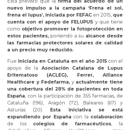
Está previsto que la
firma del acuerdo dé un
nuevo impulso a la campaña ‘Frena el sol,
frena el lupus’,
iniciada por FEFAC
en 2015,
que
cuenta con el apoyo de FELUPUS
y que tiene
como
objetivo promover la fotoprotección en
estos pacientes,
poniendo a su
alcance desde
las farmacias protectores solares de calidad
a un precio muy reducido.
Fue
iniciada en Cataluña en el año 2015
con el
apoyo de la
Asociación Catalana de Lupus
Eritematoso (ACLEG), Ferrer, Alliance
Healthcare y Fedefarma,
y
actualmente tiene
una cobertura del 28% de pacientes en toda
España
, con la participación de 355 farmacias, de
Cataluña (196), Aragón (72), Baleares (67) y
Asturias (20).
Esta iniciativa se está
expandiendo por España
con la
colaboración
de los
colegios de farmacéuticos
, la