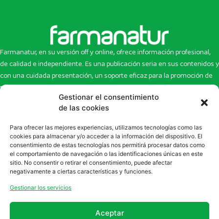
Farmanatur, en su versión off y online, ofrece información profesional,
de calidad e independiente. Es una publicación seria en sus contenidos y
con una cuidada presentación, un soporte eficaz para la promoción de
productos y novedades.
Gestionar el consentimiento
Inicio
Noticias
de las cookies
La revista
Entrevistas
Para ofrecer las mejores experiencias, utilizamos tecnologías como las
Newsletter
Artículos
cookies para almacenar y/o acceder a la información del dispositivo. El
Eco Multimedia
Escaparate
consentimiento de estas tecnologías nos permitirá procesar datos como
Contacto
Enlaces de interés
el comportamiento de navegación o las identificaciones únicas en este
sitio. No consentir o retirar el consentimiento, puede afectar
SUSCRÍBETE A NUESTRO NEWSLETTER
negativamente a ciertas características y funciones.
Puedes suscribirte a nuestro newsletter rellenando el formulario en
Gestionar los servicios
la sección de
Newsletter
Aceptar