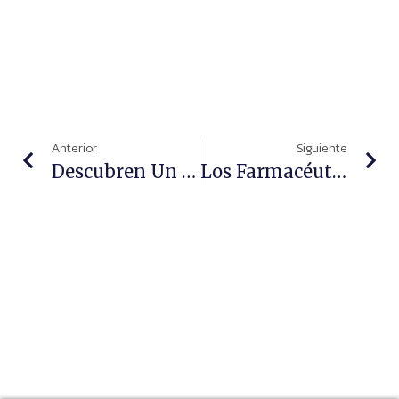
Anterior
Siguiente
Descubren Un Nuevo Gen Que Afecta A La Causa Y El Tratamiento Del Alzheimer
Los Farmacéuticos Se Forman En Plantas Medicinales Para Alteraciones Del Aparato Urinario