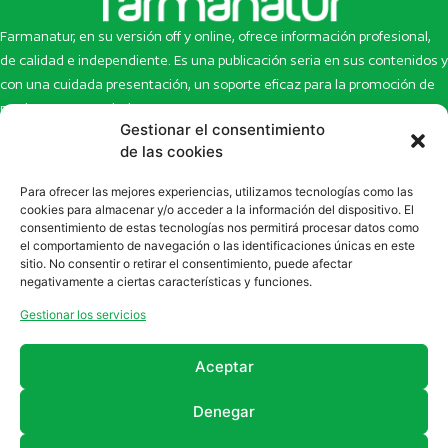
Farmanatur, en su versión off y online, ofrece información profesional,
de calidad e independiente. Es una publicación seria en sus contenidos y
con una cuidada presentación, un soporte eficaz para la promoción de
productos y novedades.
Gestionar el consentimiento
Inicio
Noticias
de las cookies
La revista
Entrevistas
Para ofrecer las mejores experiencias, utilizamos tecnologías como las
Newsletter
Artículos
cookies para almacenar y/o acceder a la información del dispositivo. El
Eco Multimedia
Escaparate
consentimiento de estas tecnologías nos permitirá procesar datos como
Contacto
Enlaces de interés
el comportamiento de navegación o las identificaciones únicas en este
sitio. No consentir o retirar el consentimiento, puede afectar
SUSCRÍBETE A NUESTRO NEWSLETTER
negativamente a ciertas características y funciones.
Puedes suscribirte a nuestro newsletter rellenando el formulario en
Gestionar los servicios
la sección de
Newsletter
Aceptar
Denegar