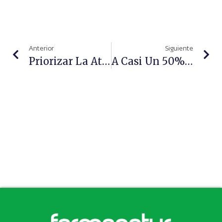
Anterior
Siguiente
Priorizar La Atención Materna De Calidad Para Prevenir La Mortalidad En Guatemala
A Casi Un 50% De Los Epilépticos La Enfermedad Le Ha Cambiado La Vida