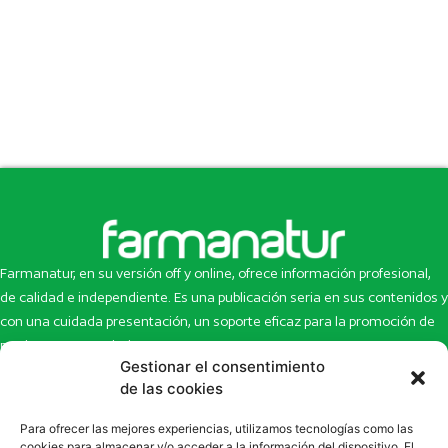
Farmanatur, en su versión off y online, ofrece información profesional,
de calidad e independiente. Es una publicación seria en sus contenidos y
con una cuidada presentación, un soporte eficaz para la promoción de
productos y novedades.
Gestionar el consentimiento
Inicio
Noticias
de las cookies
La revista
Entrevistas
Para ofrecer las mejores experiencias, utilizamos tecnologías como las
Newsletter
Artículos
cookies para almacenar y/o acceder a la información del dispositivo. El