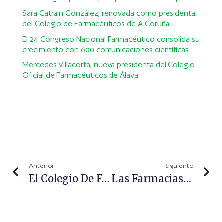
Sara Catrain González, renovada como presidenta
del Colegio de Farmacéuticos de A Coruña
El 24 Congreso Nacional Farmacéutico consolida su
crecimiento con 600 comunicaciones científicas
Mercedes Villacorta, nueva presidenta del Colegio
Oficial de Farmacéuticos de Álava
Anterior
Siguiente
El Colegio De Farmacéuticos De Almería Forma A Los Profesionales En Gestión De Venta En La Era Digital
Las Farmacias De Galicia Prepararán Sistemas Personalizados De Dosificación (SPD) Para Mejorar La Adherencia A Los Tratamientos