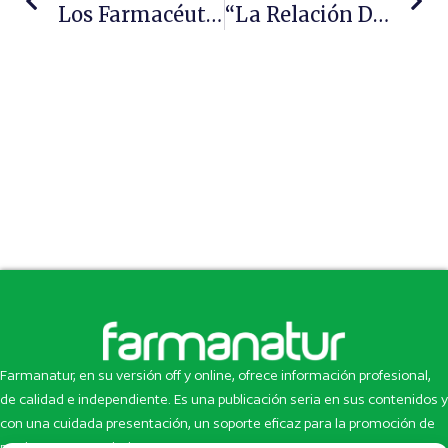
Los Farmacéuticos De Galicia Denuncian El Reparto Ilegal De Medicamentos A Domicilio
“La Relación Directa Con El Paciente Es Fundamental Y Vital Para El Futuro De La Farmacia”, Manuel Martínez Del Peral, Presidente Del COFM
Farmanatur, en su versión off y online, ofrece información profesional,
de calidad e independiente. Es una publicación seria en sus contenidos y
con una cuidada presentación, un soporte eficaz para la promoción de
productos y novedades.