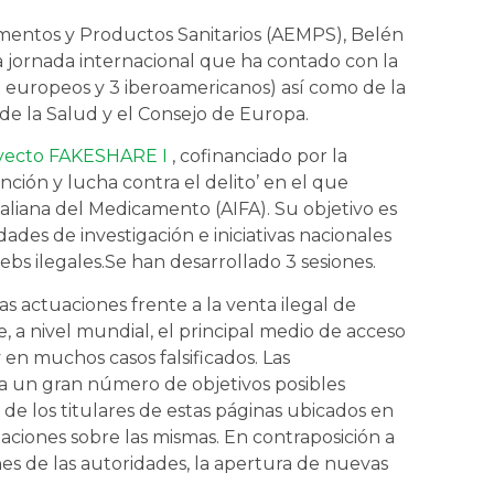
mentos y Productos Sanitarios (AEMPS), Belén
 jornada internacional que ha contado con la
3 europeos y 3 iberoamericanos) así como de la
de la Salud y el Consejo de Europa.
yecto FAKESHARE I
, cofinanciado por la
ión y lucha contra el delito’ en el que
aliana del Medicamento (AIFA). Su objetivo es
des de investigación e iniciativas nacionales
bs ilegales.
Se han desarrollado 3 sesiones.
s actuaciones frente a la venta ilegal de
 a nivel mundial, el principal medio de acceso
en muchos casos falsificados. Las
s a un gran número de objetivos posibles
n de los titulares de estas páginas ubicados en
aciones sobre las mismas. En contraposición a
nes de las autoridades, la apertura de nuevas