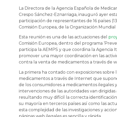
La Directora de la Agencia Española de Medica
Crespo Sánchez-Eznarriaga, inauguró ayer esta
participación de representantes de 16 países (1
Comisión Europea, de la Organización Mundial 
Esta reunión es una de las actuaciones del
pro
Comisión Europea, dentro del programa ‘Prevenc
participa la AEMPS y que coordina la Agencia It
promover una mayor coordinación en las activida
contra la venta de medicamentos a través de we
La primera ha contado con exposiciones sobre la
medicamentos a través de Internet que supone,
de los consumidores a medicamentos ilegales y 
intervenciones de las autoridades van dirigida
resultando muy difícil la correcta identificació
su mayoría en terceros países así como las actu
esta complejidad de las investigaciones y accio
páginas web ilegales es sencilla y rápida.