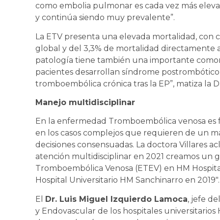
como embolia pulmonar es cada vez más elevad
y continúa siendo muy prevalente”.
La ETV presenta una elevada mortalidad, con c
global y del 3,3% de mortalidad directamente at
patología tiene también una importante comorb
pacientes desarrollan síndrome postrombótico
tromboembólica crónica tras la EP”, matiza la Dra
Manejo multidisciplinar
En la enfermedad Tromboembólica venosa es f
en los casos complejos que requieren de un ma
decisiones consensuadas. La doctora Villares acl
atención multidisciplinar en 2021 creamos un
Tromboembólica Venosa (ETEV) en HM Hospitales
Hospital Universitario HM Sanchinarro en 2019″.
El
Dr. Luis Miguel Izquierdo Lamoca
, jefe d
y Endovascular de los hospitales universitari