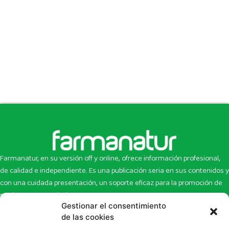
Farmanatur, en su versión off y online, ofrece información profesional,
de calidad e independiente. Es una publicación seria en sus contenidos y
con una cuidada presentación, un soporte eficaz para la promoción de
productos y novedades.
Gestionar el consentimiento
Inicio
Noticias
de las cookies
La revista
Entrevistas