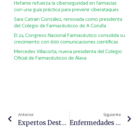
Hefame refuerza la ciberseguridad en farmacias
con una guía práctica para prevenir ciberataques
Sara Catrain González, renovada como presidenta
del Colegio de Farmacéuticos de A Coruña
El 24 Congreso Nacional Farmacéutico consolida su
crecimiento con 600 comunicaciones científicas
Mercedes Villacorta, nueva presidenta del Colegio
Oficial de Farmacéuticos de Álava
Anterior
Siguiente
Expertos Destacan La Eficacia Y Seguridad De La Inmunoterapia Con Alérgenos Para Tratar Alergias
Enfermedades Reumáticas: Vigila Tus Dolores