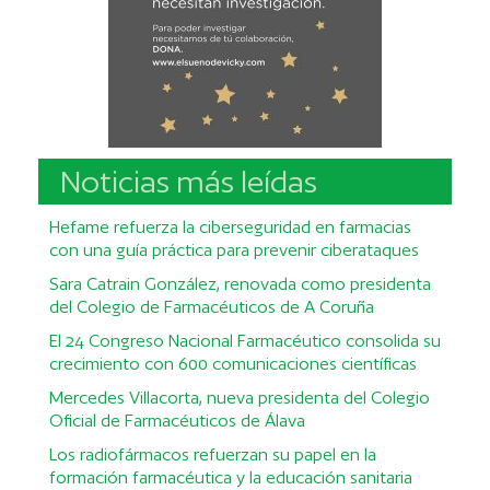
Noticias más leídas
Hefame refuerza la ciberseguridad en farmacias
con una guía práctica para prevenir ciberataques
Sara Catrain González, renovada como presidenta
del Colegio de Farmacéuticos de A Coruña
El 24 Congreso Nacional Farmacéutico consolida su
crecimiento con 600 comunicaciones científicas
Mercedes Villacorta, nueva presidenta del Colegio
Oficial de Farmacéuticos de Álava
Los radiofármacos refuerzan su papel en la
formación farmacéutica y la educación sanitaria