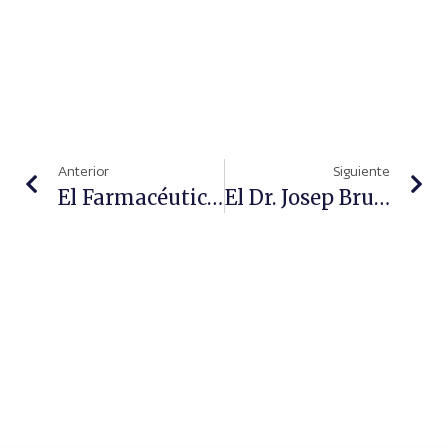
Anterior
Siguiente
El Farmacéutico Comunitario, Imprescindible En La Dispensación De Medicamentos Que No Precisan Receta Médica
El Dr. Josep Brugada Inaugurará Infarma Barcelona 2015 Hablando Sobre La Prevención Del Riesgo Cardiovascular Desde La Farmacia