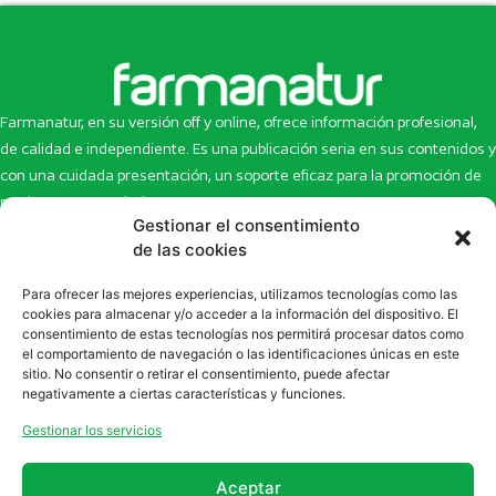
Farmanatur, en su versión off y online, ofrece información profesional,
de calidad e independiente. Es una publicación seria en sus contenidos y
con una cuidada presentación, un soporte eficaz para la promoción de
productos y novedades.
Gestionar el consentimiento
Inicio
Noticias
de las cookies
La revista
Entrevistas
Para ofrecer las mejores experiencias, utilizamos tecnologías como las
Newsletter
Artículos
cookies para almacenar y/o acceder a la información del dispositivo. El
Eco Multimedia
Escaparate
consentimiento de estas tecnologías nos permitirá procesar datos como
Contacto
Enlaces de interés
el comportamiento de navegación o las identificaciones únicas en este
sitio. No consentir o retirar el consentimiento, puede afectar
SUSCRÍBETE A NUESTRO NEWSLETTER
negativamente a ciertas características y funciones.
Puedes suscribirte a nuestro newsletter rellenando el formulario en
Gestionar los servicios
la sección de
Newsletter
Aceptar