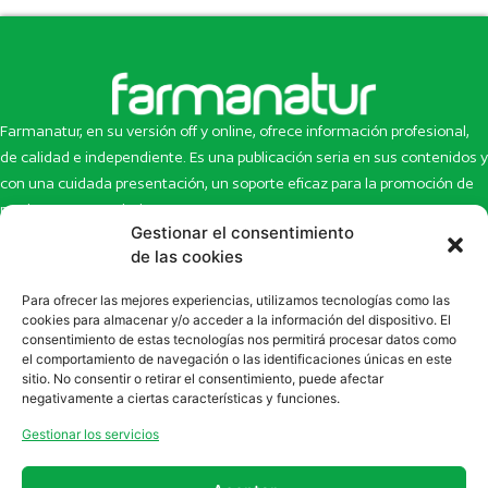
Farmanatur, en su versión off y online, ofrece información profesional,
de calidad e independiente. Es una publicación seria en sus contenidos y
con una cuidada presentación, un soporte eficaz para la promoción de
productos y novedades.
Gestionar el consentimiento
Inicio
Noticias
de las cookies
La revista
Entrevistas
Para ofrecer las mejores experiencias, utilizamos tecnologías como las
Newsletter
Artículos
cookies para almacenar y/o acceder a la información del dispositivo. El
Eco Multimedia
Escaparate
consentimiento de estas tecnologías nos permitirá procesar datos como
Contacto
Enlaces de interés
el comportamiento de navegación o las identificaciones únicas en este
sitio. No consentir o retirar el consentimiento, puede afectar
SUSCRÍBETE A NUESTRO NEWSLETTER
negativamente a ciertas características y funciones.
Puedes suscribirte a nuestro newsletter rellenando el formulario en
Gestionar los servicios
la sección de
Newsletter