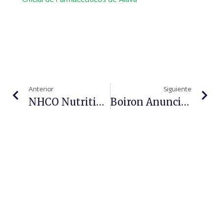
Anterior
Siguiente
NHCO Nutrition® Acoge En Su Stand De Infarma La Grabación Del Podcast De Cristina Mitre Sobre La Importancia De Los Micronutrientes Para La Salud
Boiron Anuncia Su Asociación Con La Italiana Giuliani Para Distribuir Bioscalin