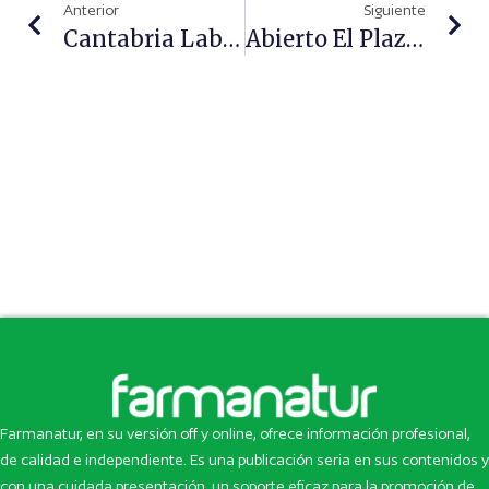
Anterior
Siguiente
Cantabria Labs Cerró 2021 Con Un Incremento Del 24% En Ventas Netas
Abierto El Plazo De Presentación De Candidaturas Para La I Edición De Los Premios Únnicos Convocados Por Unnefar
Farmanatur, en su versión off y online, ofrece información profesional,
de calidad e independiente. Es una publicación seria en sus contenidos y
con una cuidada presentación, un soporte eficaz para la promoción de