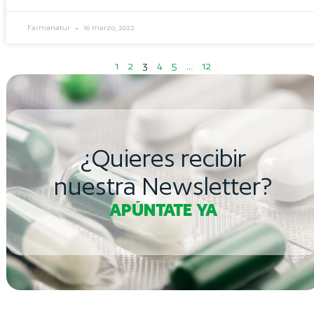
Farmanatur
16 marzo, 2022
1
2
3
4
5
…
12
¿Quieres recibir
nuestra Newsletter?
APÚNTATE YA