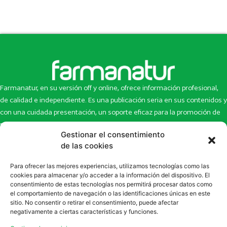
Farmanatur, en su versión off y online, ofrece información profesional,
de calidad e independiente. Es una publicación seria en sus contenidos y
con una cuidada presentación, un soporte eficaz para la promoción de
productos y novedades.
Gestionar el consentimiento
Inicio
Noticias
de las cookies
La revista
Entrevistas
Para ofrecer las mejores experiencias, utilizamos tecnologías como las
Newsletter
Artículos
cookies para almacenar y/o acceder a la información del dispositivo. El
Eco Multimedia
Escaparate
consentimiento de estas tecnologías nos permitirá procesar datos como
Contacto
Enlaces de interés
el comportamiento de navegación o las identificaciones únicas en este
sitio. No consentir o retirar el consentimiento, puede afectar
SUSCRÍBETE A NUESTRO NEWSLETTER
negativamente a ciertas características y funciones.
Puedes suscribirte a nuestro newsletter rellenando el formulario en