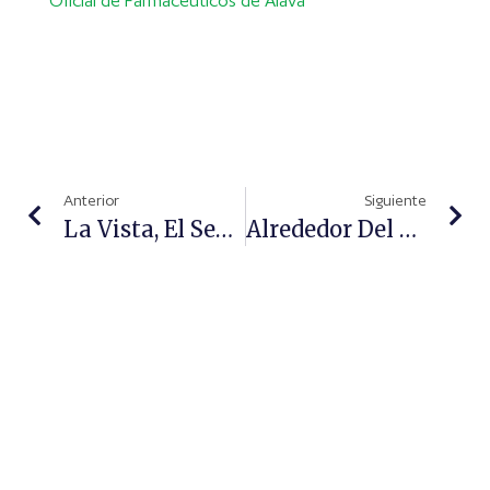
Oficial de Farmacéuticos de Álava
Anterior
Siguiente
La Vista, El Sentido Más Importante De Cuantos Poseemos
Alrededor Del 80% De Pacientes Con Diabetes Tipo 2 Tienen Al Menos Otra Enfermedad Crónica Asociada