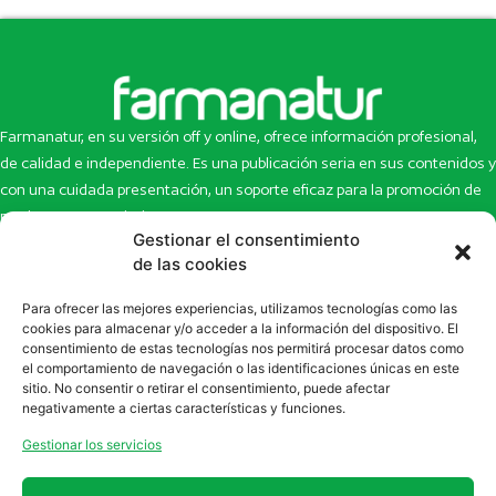
Farmanatur, en su versión off y online, ofrece información profesional,
de calidad e independiente. Es una publicación seria en sus contenidos y
con una cuidada presentación, un soporte eficaz para la promoción de
productos y novedades.
Gestionar el consentimiento
Inicio
Noticias
de las cookies
La revista
Entrevistas
Para ofrecer las mejores experiencias, utilizamos tecnologías como las
Newsletter
Artículos
cookies para almacenar y/o acceder a la información del dispositivo. El
Eco Multimedia
Escaparate
consentimiento de estas tecnologías nos permitirá procesar datos como
Contacto
Enlaces de interés
el comportamiento de navegación o las identificaciones únicas en este
sitio. No consentir o retirar el consentimiento, puede afectar
SUSCRÍBETE A NUESTRO NEWSLETTER
negativamente a ciertas características y funciones.
Puedes suscribirte a nuestro newsletter rellenando el formulario en
Gestionar los servicios
la sección de
Newsletter