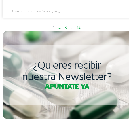
Farmanatur
11 noviembre, 2025
1
2
3
…
12
¿Quieres recibir
nuestra Newsletter?
APÚNTATE YA