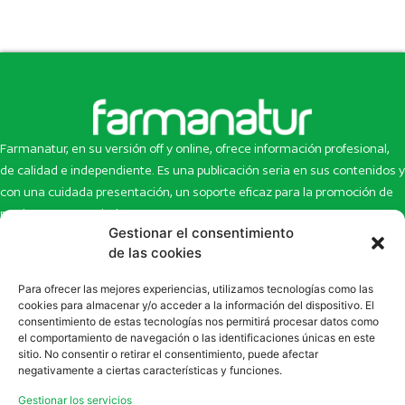
Farmanatur, en su versión off y online, ofrece información profesional,
de calidad e independiente. Es una publicación seria en sus contenidos y
con una cuidada presentación, un soporte eficaz para la promoción de
productos y novedades.
Gestionar el consentimiento
Inicio
Noticias
de las cookies
La revista
Entrevistas
Para ofrecer las mejores experiencias, utilizamos tecnologías como las
Newsletter
Artículos
cookies para almacenar y/o acceder a la información del dispositivo. El
Eco Multimedia
Escaparate
consentimiento de estas tecnologías nos permitirá procesar datos como
Contacto
Enlaces de interés
el comportamiento de navegación o las identificaciones únicas en este
sitio. No consentir o retirar el consentimiento, puede afectar
SUSCRÍBETE A NUESTRO NEWSLETTER
negativamente a ciertas características y funciones.
Puedes suscribirte a nuestro newsletter rellenando el formulario en
Gestionar los servicios
la sección de
Newsletter