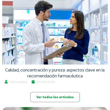
C
F
C
E
2
C
N
F
c
s
Calidad, concentración y pureza: aspectos clave en la
c
recomendación farmacéutica
Farmanatur
30/06/2026
c
c
Ver todos los artículos
M
V