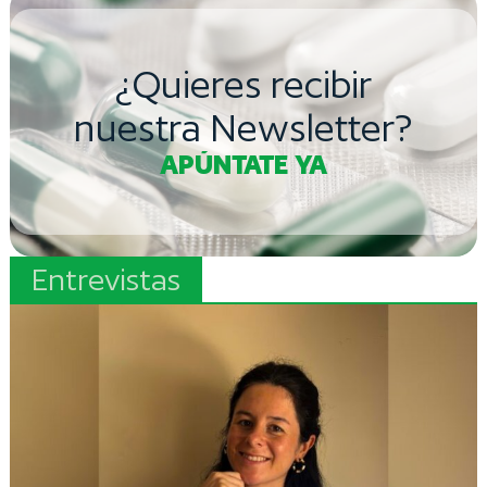
n
p
d
¿Quieres recibir
C
O
nuestra Newsletter?
F
APÚNTATE YA
Á
Entrevistas