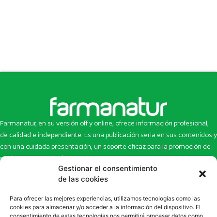
Farmanatur, en su versión off y online, ofrece información profesional,
de calidad e independiente. Es una publicación seria en sus contenidos y
con una cuidada presentación, un soporte eficaz para la promoción de
productos y novedades.
Gestionar el consentimiento
Inicio
Noticias
de las cookies
La revista
Entrevistas
Para ofrecer las mejores experiencias, utilizamos tecnologías como las
Newsletter
Artículos
cookies para almacenar y/o acceder a la información del dispositivo. El
Eco Multimedia
Escaparate
consentimiento de estas tecnologías nos permitirá procesar datos como