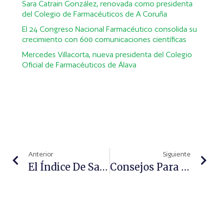
Sara Catrain González, renovada como presidenta
del Colegio de Farmacéuticos de A Coruña
El 24 Congreso Nacional Farmacéutico consolida su
crecimiento con 600 comunicaciones científicas
Mercedes Villacorta, nueva presidenta del Colegio
Oficial de Farmacéuticos de Álava
Anterior
Siguiente
El Índice De Satisfacción De Los Consumidores De AOKlabs Se Sitúa Por Encima Del 85%
Consejos Para Una Correcta Higiene Íntima Femenina