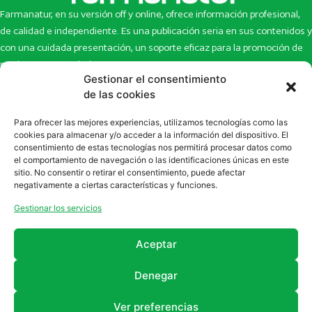
Farmanatur, en su versión off y online, ofrece información profesional,
de calidad e independiente. Es una publicación seria en sus contenidos y
con una cuidada presentación, un soporte eficaz para la promoción de
productos y novedades.
Gestionar el consentimiento
Inicio
Noticias
de las cookies
La revista
Entrevistas
Para ofrecer las mejores experiencias, utilizamos tecnologías como las
Newsletter
Artículos
cookies para almacenar y/o acceder a la información del dispositivo. El
Eco Multimedia
Escaparate
consentimiento de estas tecnologías nos permitirá procesar datos como
Contacto
Enlaces de interés
el comportamiento de navegación o las identificaciones únicas en este
sitio. No consentir o retirar el consentimiento, puede afectar
SUSCRÍBETE A NUESTRO NEWSLETTER
negativamente a ciertas características y funciones.
Puedes suscribirte a nuestro newsletter rellenando el formulario en
Gestionar los servicios
la sección de
Newsletter
Aceptar
Denegar
Ver preferencias
2011 - 2026
Revista Farmanatur
Legal