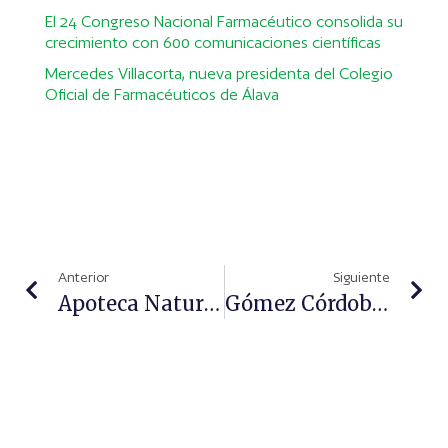
El 24 Congreso Nacional Farmacéutico consolida su
crecimiento con 600 comunicaciones científicas
Mercedes Villacorta, nueva presidenta del Colegio
Oficial de Farmacéuticos de Álava
Anterior
Siguiente
Apoteca Natura Lanza La Campaña “Te Cuidamos De Corazón”
Gómez Córdoba Colabora Con Aaqua En La Campaña Solidaria ‘Ayudar A Quien Ayuda’