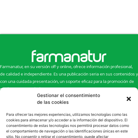
Farmanatur, en su versión off y online, ofrece información profesional,
de calidad e independiente. Es una publicación seria en sus contenidos y
con una cuidada presentación, un soporte eficaz para la promoción de
productos y novedades.
Gestionar el consentimiento
Inicio
Noticias
de las cookies
La revista
Entrevistas
Para ofrecer las mejores experiencias, utilizamos tecnologías como las
Newsletter
Artículos
cookies para almacenar y/o acceder a la información del dispositivo. El
Eco Multimedia
Escaparate
consentimiento de estas tecnologías nos permitirá procesar datos como
Contacto
Enlaces de interés
el comportamiento de navegación o las identificaciones únicas en este
sitio. No consentir o retirar el consentimiento, puede afectar