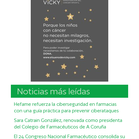
Noticias más leídas
Hefame refuerza la ciberseguridad en farmacias
con una guía práctica para prevenir ciberataques
Sara Catrain González, renovada como presidenta
del Colegio de Farmacéuticos de A Coruña
El 24 Congreso Nacional Farmacéutico consolida su