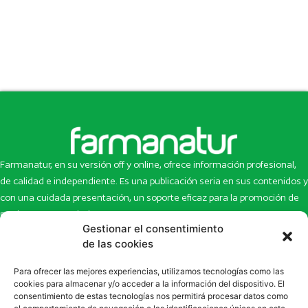
Farmanatur, en su versión off y online, ofrece información profesional,
de calidad e independiente. Es una publicación seria en sus contenidos y
con una cuidada presentación, un soporte eficaz para la promoción de
productos y novedades.
Gestionar el consentimiento
Inicio
Noticias
de las cookies
La revista
Entrevistas
Para ofrecer las mejores experiencias, utilizamos tecnologías como las
Newsletter
Artículos
cookies para almacenar y/o acceder a la información del dispositivo. El
Eco Multimedia
Escaparate
consentimiento de estas tecnologías nos permitirá procesar datos como