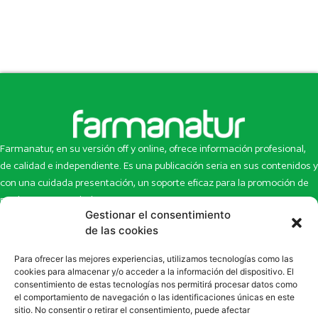
Farmanatur, en su versión off y online, ofrece información profesional,
de calidad e independiente. Es una publicación seria en sus contenidos y
con una cuidada presentación, un soporte eficaz para la promoción de
productos y novedades.
Gestionar el consentimiento
Inicio
Noticias
de las cookies
La revista
Entrevistas
Para ofrecer las mejores experiencias, utilizamos tecnologías como las
Newsletter
Artículos
cookies para almacenar y/o acceder a la información del dispositivo. El
Eco Multimedia
Escaparate
consentimiento de estas tecnologías nos permitirá procesar datos como
Contacto
Enlaces de interés
el comportamiento de navegación o las identificaciones únicas en este
sitio. No consentir o retirar el consentimiento, puede afectar