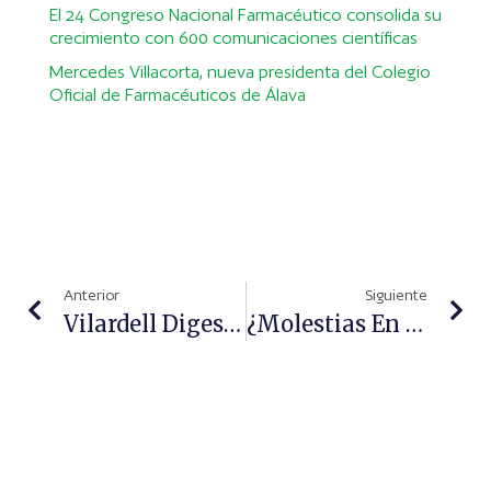
El 24 Congreso Nacional Farmacéutico consolida su
crecimiento con 600 comunicaciones científicas
Mercedes Villacorta, nueva presidenta del Colegio
Oficial de Farmacéuticos de Álava
Anterior
Siguiente
Vilardell Digest Bilax, Facilita El Tránsito Intestinal
¿Molestias En La Mucosa Oral? ORALCHUP, Con Ácido Hialurónico Y Zinc