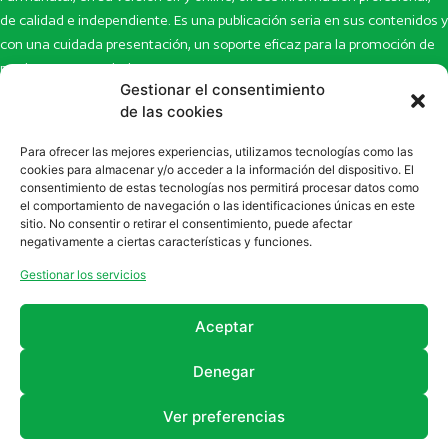
de calidad e independiente. Es una publicación seria en sus contenidos y
con una cuidada presentación, un soporte eficaz para la promoción de
productos y novedades.
Gestionar el consentimiento
Inicio
Noticias
de las cookies
La revista
Entrevistas
Para ofrecer las mejores experiencias, utilizamos tecnologías como las
Newsletter
Artículos
cookies para almacenar y/o acceder a la información del dispositivo. El
Eco Multimedia
Escaparate
consentimiento de estas tecnologías nos permitirá procesar datos como
Contacto
Enlaces de interés
el comportamiento de navegación o las identificaciones únicas en este
sitio. No consentir o retirar el consentimiento, puede afectar
SUSCRÍBETE A NUESTRO NEWSLETTER
negativamente a ciertas características y funciones.
Puedes suscribirte a nuestro newsletter rellenando el formulario en
Gestionar los servicios
la sección de
Newsletter
Aceptar
Denegar
Ver preferencias
2011 - 2026
Revista Farmanatur
Legal