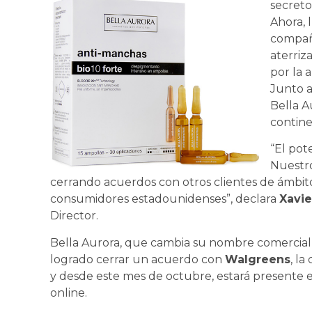
secreto
Ahora, 
compañí
aterriz
por la 
Junto a 
Bella A
contine
“El pot
Nuestro
cerrando acuerdos con otros clientes de ámbit
consumidores estadounidenses”, declara
Xavie
Director.
Bella Aurora, que cambia su nombre comercia
logrado cerrar un acuerdo con
Walgreens
, la
y desde este mes de octubre, estará presente e
online.