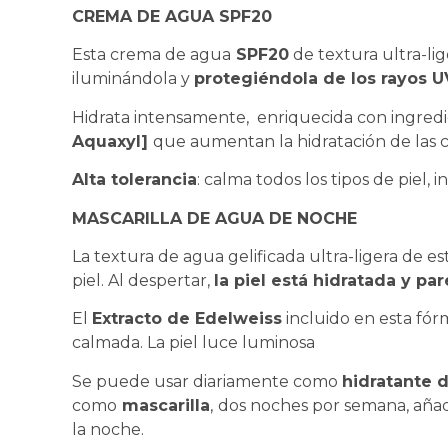
CREMA DE AGUA SPF20
Esta crema de agua
SPF20
de textura ultra-li
iluminándola y
protegiéndola de los rayos 
Hidrata intensamente, enriquecida con ingredi
Aquaxyl]
que aumentan la hidratación de las ca
Alta tolerancia
: calma todos los tipos de piel, i
MASCARILLA DE AGUA DE NOCHE
La textura de agua gelificada ultra-ligera de e
piel. Al despertar,
la piel está hidratada y p
El
Extracto de Edelweiss
incluido en esta fór
calmada. La piel luce luminosa
Se puede usar diariamente como
hidratante 
como
mascarilla
,
dos noches por semana, aña
la noche.