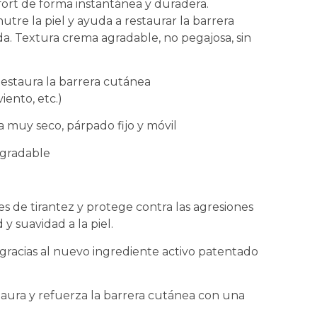
nfort de forma instantánea y duradera.
utre la piel y ayuda a restaurar la barrera
da. Textura crema agradable, no pegajosa, sin
 Restaura la barrera cutánea
iento, etc.)
 muy seco, párpado fijo y móvil
agradable
s de tirantez y protege contra las agresiones
y suavidad a la piel.
racias al nuevo ingrediente activo patentado
staura y refuerza la barrera cutánea con una