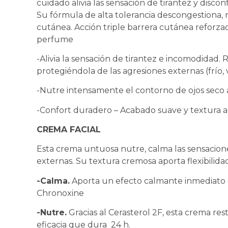
cuidado alivia las sensación de tirantez y disco
Su fórmula de alta tolerancia descongestiona, n
cutánea. Acción triple barrera cutánea reforza
perfume
-Alivia la sensación de tirantez e incomodidad.
protegiéndola de las agresiones externas (frío, v
-Nutre intensamente el contorno de ojos seco a
-Confort duradero – Acabado suave y textura 
CREMA FACIAL
Esta crema untuosa nutre, calma las sensacione
externas. Su textura cremosa aporta flexibilidad 
-Calma.
Aporta un efecto calmante inmediato g
Chronoxine
-Nutre.
Gracias al Cerasterol 2F, esta crema re
eficacia que dura 24 h.