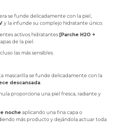
gera se funde delicadamente con la piel,
UV
y la infunde su complejo hidratante único.
entes activos hidratantes
[Parche H2O +
pas de la piel.
ncluso las más sensibles.
sta mascarilla se funde delicadamente con la
arece descansada
.
mula proporciona una piel fresca, radiante y
de noche
aplicando una fina capa o
diendo más producto y dejándola actuar toda