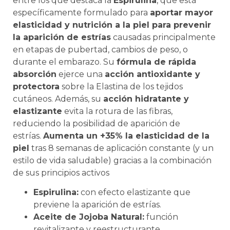
entre los que destaca la
Espirulina
, que está
específicamente formulado para
aportar mayor
elasticidad y nutrición a la piel para prevenir
la aparición de estrías
causadas principalmente
en etapas de pubertad, cambios de peso, o
durante el embarazo. Su
fórmula de rápida
absorción
ejerce una
acción antioxidante y
protectora
sobre la Elastina de los tejidos
cutáneos. Además, su
acción hidratante y
elastizante
evita la rotura de las fibras,
reduciendo la posibilidad de aparición de
estrías.
Aumenta un +35% la elasticidad de la
piel
tras 8 semanas de aplicación constante (y un
estilo de vida saludable) gracias a la combinación
de sus principios activos
Espirulina:
con efecto elastizante que
previene la aparición de estrías.
Aceite de Jojoba Natural:
función
revitalizante y reestructurante.