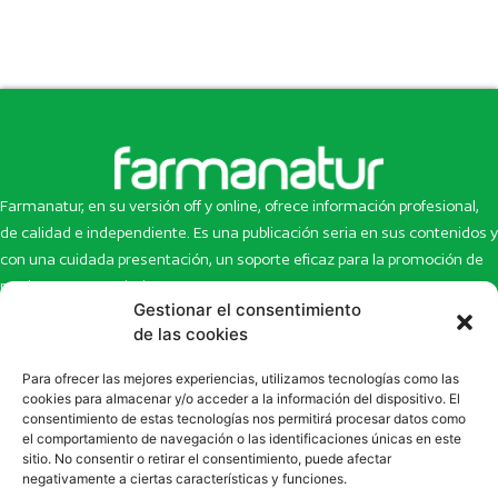
Farmanatur, en su versión off y online, ofrece información profesional,
de calidad e independiente. Es una publicación seria en sus contenidos y
con una cuidada presentación, un soporte eficaz para la promoción de
productos y novedades.
Gestionar el consentimiento
Inicio
Noticias
de las cookies
La revista
Entrevistas
Para ofrecer las mejores experiencias, utilizamos tecnologías como las
Newsletter
Artículos
cookies para almacenar y/o acceder a la información del dispositivo. El
Eco Multimedia
Escaparate
consentimiento de estas tecnologías nos permitirá procesar datos como
Contacto
Enlaces de interés
el comportamiento de navegación o las identificaciones únicas en este
sitio. No consentir o retirar el consentimiento, puede afectar
SUSCRÍBETE A NUESTRO NEWSLETTER
negativamente a ciertas características y funciones.
Puedes suscribirte a nuestro newsletter rellenando el formulario en