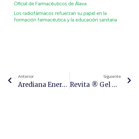
Oficial de Farmacéuticos de Álava
Los radiofármacos refuerzan su papel en la
formación farmacéutica y la educación sanitaria
Anterior
Siguiente
Arediana Energy & Memory: Equilibra Tu Cuerpo Y Tu Mente
Revita ® Gel Anticaída, El Primer Gel De Peinado Del Mercado Que Estimula El Crecimiento Del Cabello Y Previene Su Caída