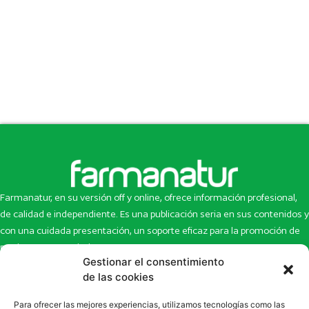
Farmanatur, en su versión off y online, ofrece información profesional,
de calidad e independiente. Es una publicación seria en sus contenidos y
con una cuidada presentación, un soporte eficaz para la promoción de
productos y novedades.
Gestionar el consentimiento
Inicio
Noticias
de las cookies
La revista
Entrevistas
Para ofrecer las mejores experiencias, utilizamos tecnologías como las
Newsletter
Artículos