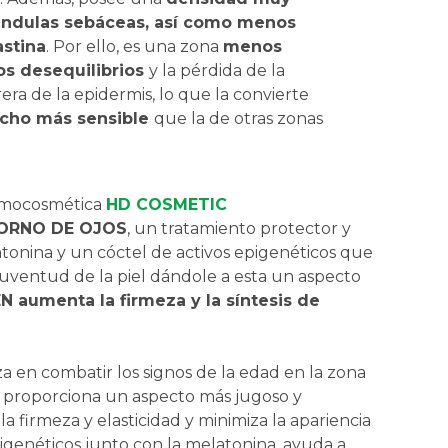
lándulas sebáceas, así como menos
astina
. Por ello, es una zona
menos
los desequilibrios
y la pérdida de la
era de la epidermis, lo que la convierte
cho más sensible
que la de otras zonas
ermocosmética
HD COSMETIC
ORNO DE OJOS
, un tratamiento protector y
onina y un cóctel de activos epigenéticos que
 juventud de la piel dándole a esta un aspecto
aumenta la firmeza y la síntesis de
za en combatir los signos de la edad en la zona
e proporciona un aspecto más jugoso y
a firmeza y elasticidad y minimiza la apariencia
pigenéticos junto con la melatonina, ayuda a