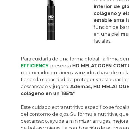
inferior de g
colágeno y el
estable ante 
función de barr
en una piel
mu
faciales.
Para cuidarla de una forma global, la firma d
EFFICIENCY
presenta
HD MELATOGEN CONT
regenerador cutáneo avanzado a base de melat
tienen la capacidad de proteger y restaurar la
descansado y jugoso.
Además, HD MELATOGEN 
colágeno en un 185%*
Este cuidado extranutritivo específico se focali
del contorno de ojos. Su fórmula nutritiva, qu
descansado, ayuda a minimizar arrugas, mejora l
de bolsas y ojeras. La combinación de activos e