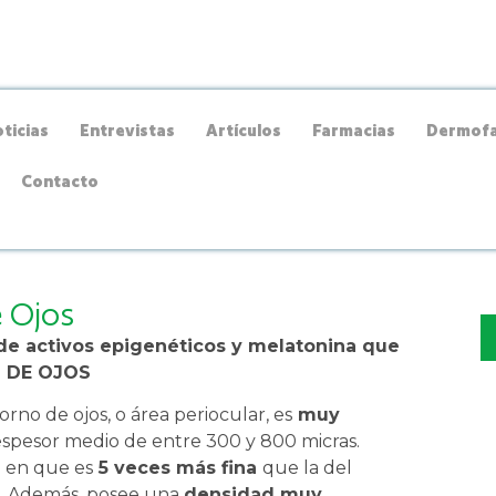
ticias
Entrevistas
Artículos
Farmacias
Dermofa
Contacto
 Ojos
de activos epigenéticos y melatonina que
 DE OJOS
orno de ojos, o área periocular, es
muy
espesor medio de entre 300 y 800 micras.
e en que es
5 veces más fina
que la del
ro. Además, posee una
densidad muy