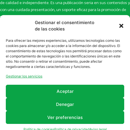
de calidad e independiente. Es una publicación seria en sus contenidos y
con una cuidada presentación, un soporte eficaz para la promoción de
productos y novedades.
Gestionar el consentimiento
Inicio
Noticias
de las cookies
La revista
Entrevistas
Para ofrecer las mejores experiencias, utilizamos tecnologías como las
Newsletter
Artículos
cookies para almacenar y/o acceder a la información del dispositivo. El
Eco Multimedia
Escaparate
consentimiento de estas tecnologías nos permitirá procesar datos como
Contacto
Enlaces de interés
el comportamiento de navegación o las identificaciones únicas en este
sitio. No consentir o retirar el consentimiento, puede afectar
SUSCRÍBETE A NUESTRO NEWSLETTER
negativamente a ciertas características y funciones.
Puedes suscribirte a nuestro newsletter rellenando el formulario en
Gestionar los servicios
la sección de
Newsletter
Aceptar
Denegar
Ver preferencias
2011 - 2026
Revista Farmanatur
Legal
Política de cookies
Política de privacidad
Aviso legal