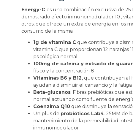
Energy-C
es una combinación exclusiva de 25 
demostrado efecto inmunomodulador 10 , vitami
otros, que ofrece un extra de energía en los 
consumo de la misma.
1g de vitamina C
que contribuye a disminu
vitamina C que proporcionan 12 naranjas 11
psicológica normal
100mg de cafeína y extracto de guara
físico y la concentración 8
Vitaminas B6 y B12,
que contribuyen al f
ayudan a disminuir el cansancio y la fatiga
Beta-glucanos
. Fibras prebióticas que es
normal actuando como fuente de energí
Coenzima Q10
que disminuye la sensación
Un plus de
probióticos Lab4
. 25MM de ba
mantenimiento de la permeabilidad intes
inmunomodulador