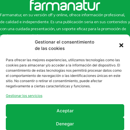
Farmanatur, en su versión off y online, ofrece información profesional,
de calidad e independiente. Es una publicación seria en sus contenidos y
con una cuidada presentación, un soporte eficaz para la promoción de
productos y novedades.
Gestionar el consentimiento
Inicio
Noticias
de las cookies
La revista
Entrevistas
Para ofrecer las mejores experiencias, utilizamos tecnologías como las
Newsletter
Artículos
cookies para almacenar y/o acceder a la información del dispositivo. El
Eco Multimedia
Escaparate
consentimiento de estas tecnologías nos permitirá procesar datos como
Contacto
Enlaces de interés
el comportamiento de navegación o las identificaciones únicas en este
sitio. No consentir o retirar el consentimiento, puede afectar
SUSCRÍBETE A NUESTRO NEWSLETTER
negativamente a ciertas características y funciones.
Puedes suscribirte a nuestro newsletter rellenando el formulario en
Gestionar los servicios
la sección de
Newsletter
Aceptar
Denegar