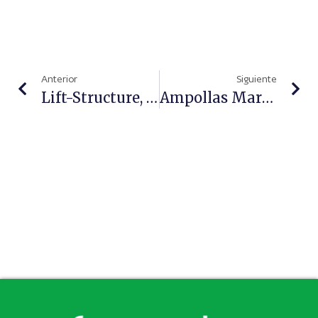
Anterior
Siguiente
Lift-Structure, Un Tratamiento Ultralifting A Base De Activos Inyectables
Ampollas MartiDerm, Una Para Cada Necesidad De La Piel