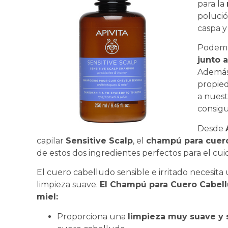
para la
polución
caspa y 
Podemos
junto 
Además 
propied
a nuestr
consigu
Desde
capilar
Sensitive Scalp
, el
champú para cuero
de estos dos ingredientes perfectos para el cui
El cuero cabelludo sensible e irritado necesita
limpieza suave.
El Champú para Cuero Cabell
miel:
Proporciona una
limpieza muy suave y s