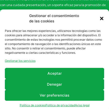
con una cuidada presentación, un soporte eficaz para la promoción de
productos y novedades.
Gestionar el consentimiento
de las cookies
Inicio
Noticias
La revista
Entrevistas
Para ofrecer las mejores experiencias, utilizamos tecnologías como las
Newsletter
Artículos
cookies para almacenar y/o acceder a la información del dispositivo. El
Eco Multimedia
Escaparate
consentimiento de estas tecnologías nos permitirá procesar datos como
el comportamiento de navegación o las identificaciones únicas en este
Contacto
Enlaces de interés
sitio. No consentir o retirar el consentimiento, puede afectar
SUSCRÍBETE A NUESTRO NEWSLETTER
negativamente a ciertas características y funciones.
Puedes suscribirte a nuestro newsletter rellenando el formulario en
Gestionar los servicios
la sección de
Newsletter
Aceptar
Denegar
Ver preferencias
2011 - 2026
Revista Farmanatur
Legal
Política de cookies
Política de privacidad
Aviso legal