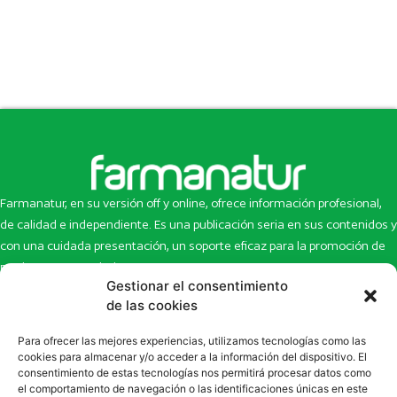
Farmanatur, en su versión off y online, ofrece información profesional,
de calidad e independiente. Es una publicación seria en sus contenidos y
con una cuidada presentación, un soporte eficaz para la promoción de
productos y novedades.
Gestionar el consentimiento
Inicio
Noticias
de las cookies
La revista
Entrevistas
Para ofrecer las mejores experiencias, utilizamos tecnologías como las
Newsletter
Artículos
cookies para almacenar y/o acceder a la información del dispositivo. El
Eco Multimedia
Escaparate
consentimiento de estas tecnologías nos permitirá procesar datos como
Contacto
Enlaces de interés
el comportamiento de navegación o las identificaciones únicas en este