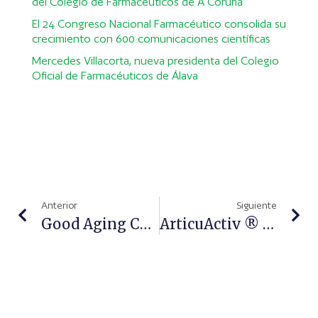
del Colegio de Farmacéuticos de A Coruña
El 24 Congreso Nacional Farmacéutico consolida su
crecimiento con 600 comunicaciones científicas
Mercedes Villacorta, nueva presidenta del Colegio
Oficial de Farmacéuticos de Álava
Anterior
Siguiente
Good Aging Complex, Envejecer Con Salud
ArticuActiv ® Espalda, De Santé Verte – Cinfa, Para Molestias Puntuales Y Crónicas De Espalda