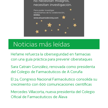
Noticias más leídas
Hefame refuerza la ciberseguridad en farmacias
con una guía práctica para prevenir ciberataques
Sara Catrain González, renovada como presidenta
del Colegio de Farmacéuticos de A Coruña
El 24 Congreso Nacional Farmacéutico consolida su
crecimiento con 600 comunicaciones científicas
Mercedes Villacorta, nueva presidenta del Colegio
Oficial de Farmacéuticos de Álava