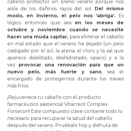
cabello protector en pleno verano porque nos
aísla de los dañinos rayos del sol.
Del mismo
modo, en invierno, el pelo nos ‘abriga’.
Es
lógico entonces que sea
en los meses de
octubre y noviembre cuando se necesite
hacer una muda capilar,
para eliminar el cabello
en mal estado que el verano ha dejado (un pelo
castigado por el sol, la arena, el cloro y la sal que
aparece debilitado, deshidratado, opaco) y a la
vez
provocar una renovación para que un
nuevo pelo, más fuerte y sano
, sea el
encargado de protegernos durante los meses
más fríos.
¡
Re
juven
e
ce
tu
cab
ello
con
el
product
o
farm
ac
é
ut
ico
as
ist
en
cial
Vit
acre
cil
Complex
Fort
ec
on
!
E
ste
comp
u
est
o
cl
ave
cont
i
ene
to
do
lo
ne
ces
ario
para
rec
uper
ar
la
sal
ud
del
cab
ello
desp
u
és
del
ver
ano
.
Pru
é
bal
o
h
oy
y
dis
fr
uta
de