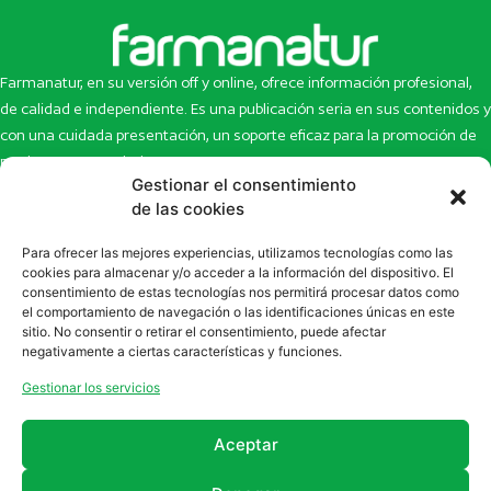
Farmanatur, en su versión off y online, ofrece información profesional,
de calidad e independiente. Es una publicación seria en sus contenidos y
con una cuidada presentación, un soporte eficaz para la promoción de
productos y novedades.
Gestionar el consentimiento
Inicio
Noticias
de las cookies
La revista
Entrevistas
Para ofrecer las mejores experiencias, utilizamos tecnologías como las
Newsletter
Artículos
cookies para almacenar y/o acceder a la información del dispositivo. El
Eco Multimedia
Escaparate
consentimiento de estas tecnologías nos permitirá procesar datos como
Contacto
Enlaces de interés
el comportamiento de navegación o las identificaciones únicas en este
sitio. No consentir o retirar el consentimiento, puede afectar
SUSCRÍBETE A NUESTRO NEWSLETTER
negativamente a ciertas características y funciones.
Puedes suscribirte a nuestro newsletter rellenando el formulario en
Gestionar los servicios
la sección de
Newsletter
Aceptar