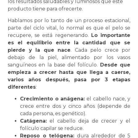
los
result
ados
sal
ud
ables
y
lumin
os
os
que
este
product
o
ti
ene
para
of
re
cer
te
.
Hablamos por lo tanto de un proceso estacional,
parte del ciclo vital, lo normal es que el pelo se
recupere, se está regenerando.
Lo importante
es el equilibrio entre la cantidad que se
pierde y la que nace
. Cada pelo crece por
debajo de la piel, alimentado por los vasos
sanguíneos en la base del folículo.
Desde que
empieza a crecer hasta que llega a caerse,
varios años después, pasa por 3 etapas
diferentes
:
Crecimiento o anágena:
el cabello nace, y
crece entre dos y cinco años (depende de
cada persona, es genético).
Catágena:
el cabello deja de crecer y el
folículo capilar se reduce.
Reposo o telógena:
dura alrededor de 5