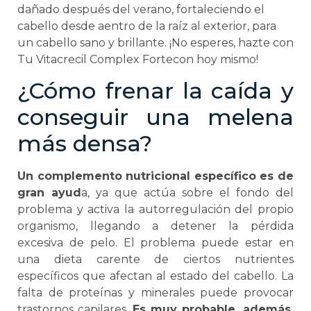
da
ñ
ado
desp
u
és
del
ver
ano
,
fort
al
ec
i
endo
el
cab
ello
des
de
aentro de la raíz al exterior, para
un cabello sano y brillante. ¡No esperes, hazte con
Tu Vitacrecil Complex Fortecon hoy mismo!
¿Cómo frenar la caída y
conseguir una melena
más densa?
Un complemento nutricional específico es de
gran ayud
a, ya que actúa sobre el fondo del
problema y activa la autorregulación del propio
organismo, llegando a detener la pérdida
excesiva de pelo. El problema puede estar en
una dieta carente de ciertos nutrientes
específicos que afectan al estado del cabello. La
falta de proteínas y minerales puede provocar
trastornos capilares.
Es muy probable, además,