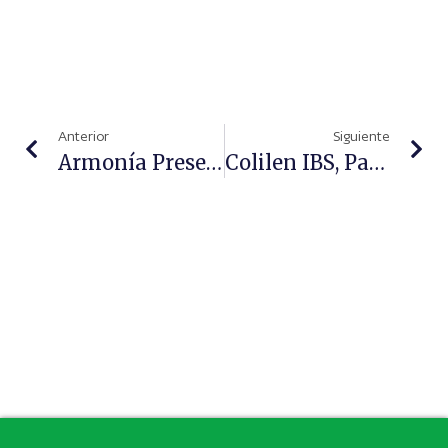
Anterior
Siguiente
Armonía Presenta Sus Cuidados Capilares ‘sin’
Colilen IBS, Para El Tratamiento Del Síndrome Del Intestino Irritable