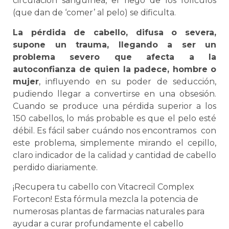
circulación sanguínea, el riego de los folículos
(que dan de ‘comer’ al pelo) se dificulta.
La pérdida de cabello, difusa o severa,
supone un trauma, llegando a ser un
problema severo que afecta a la
autoconfianza de quien la padece, hombre o
mujer
, influyendo en su poder de seducción,
pudiendo llegar a convertirse en una obsesión.
Cuando se produce una pérdida superior a los
150 cabellos, lo más probable es que el pelo esté
débil. Es fácil saber cuándo nos encontramos con
este problema, simplemente mirando el cepillo,
claro indicador de la calidad y cantidad de cabello
perdido diariamente.
¡
Rec
uper
a
tu
cab
ello
con
Vit
acre
cil
Complex
Fort
ec
on
!
Est
a
f
ó
rm
ula
me
z
cl
a
la
pot
encia
de
numer
os
as
plant
as
de
farm
ac
ias
natural
es
para
ay
ud
ar
a
cur
ar
prof
und
ament
e
el
cab
ello