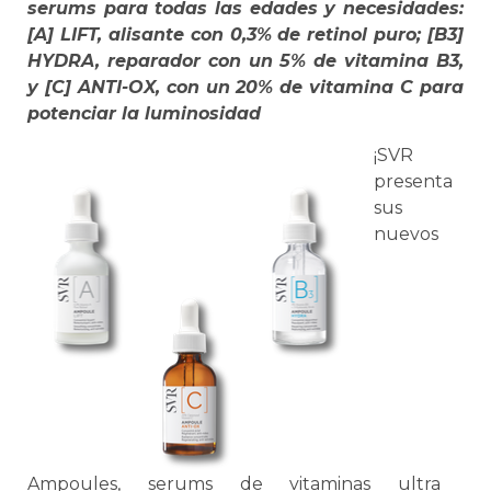
serums para todas las edades y necesidades:
[A] LIFT, alisante con 0,3% de retinol puro; [B3]
HYDRA, reparador con un 5% de vitamina B3,
y [C] ANTI-OX, con un 20% de vitamina C para
potenciar la luminosidad
¡
S
VR
present
a
sus
n
ue
v
os
Amp
ou
les
,
ser
ums
de
vitamin
as
ultra