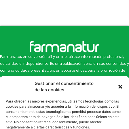
Farmanatur, en su versión off y online, ofrece información profesional,
de calidad e independiente. Es una publicación seria en sus contenidos y
con una cuidada presentación, un soporte eficaz para la promoción de
productos y novedades.
Gestionar el consentimiento
Inicio
Noticias
de las cookies
La revista
Entrevistas
Para ofrecer las mejores experiencias, utilizamos tecnologías como las
Newsletter
Artículos
cookies para almacenar y/o acceder a la información del dispositivo. El
Eco Multimedia
Escaparate
consentimiento de estas tecnologías nos permitirá procesar datos como
Contacto
Enlaces de interés
el comportamiento de navegación o las identificaciones únicas en este
sitio. No consentir o retirar el consentimiento, puede afectar
SUSCRÍBETE A NUESTRO NEWSLETTER
negativamente a ciertas características y funciones.