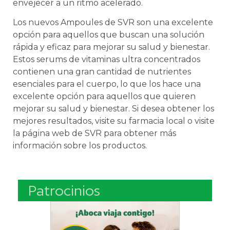
envejecer a un ritmo acelerado.
Los
n
ue
v
os
Amp
ou
les
de
S
VR
son
un
a
excel
ente
op
ci
ón
para
aqu
ell
os
que
bus
can
un
a
sol
uci
ón
r
á
p
ida
y
e
f
ic
az
para
me
j
or
ar
su
sal
ud
y
b
ien
est
ar
.
Est
os
ser
ums
de
vitamin
as
ultra
concent
rad
os
cont
ien
en
un
a
gran
cant
idad
de
nutrient
es
es
en
cial
es
para
el
c
uer
po
,
lo
que
los
h
ace
un
a
excel
ente
op
ci
ón
para
aqu
ell
os
que
qu
ie
ren
me
j
or
ar
su
sal
ud
y
b
ien
est
ar
.
Si
des
ea
ob
t
ener
los
me
j
ores
result
ados
,
vis
ite
su
farm
acia
local
o
vis
ite
la
p
á
g
ina
web
de
S
VR
para
ob
t
ener
m
ás
inform
aci
ón
so
bre
los
product
os
.
Patrocinios