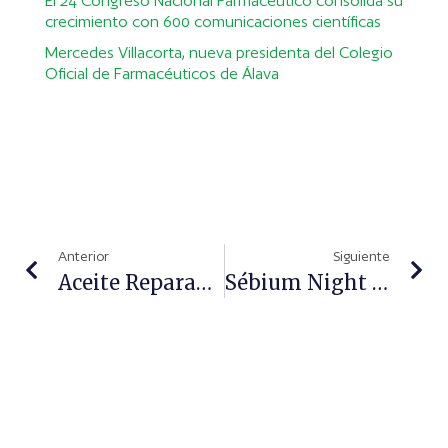
El 24 Congreso Nacional Farmacéutico consolida su
crecimiento con 600 comunicaciones científicas
Mercedes Villacorta, nueva presidenta del Colegio
Oficial de Farmacéuticos de Álava
Anterior
Siguiente
Aceite Reparador De Noche De La Chinata
Sébium Night Peel, De Bioderma, Sérum Para Piel Mixta Y Grasa