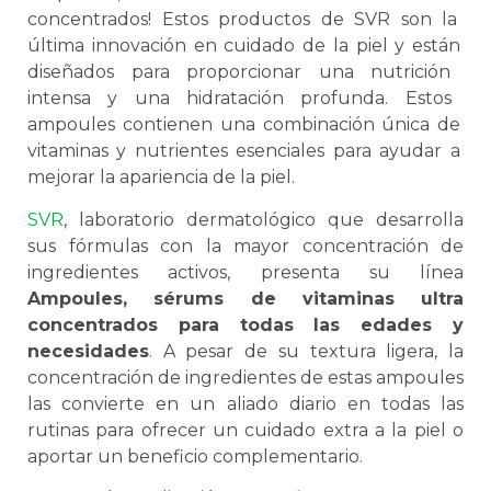
concent
rad
os
!
Est
os
product
os
de
S
VR
son
la
ú
lt
ima
innov
aci
ón
en
cu
id
ado
de
la
p
iel
y
est
án
dise
ñ
ados
para
pro
por
c
ion
ar
un
a
nut
ric
i
ón
intens
a
y
un
a
hid
rat
aci
ón
prof
unda
.
Est
os
amp
ou
les
cont
ien
en
un
a
comb
in
aci
ón
ú
n
ica
de
vitamin
as
y
nutrient
es
es
en
cial
es
para
ay
ud
ar
a
me
j
or
ar
la
a
par
ien
cia
de
la
p
iel
.
SVR
, laboratorio dermatológico que desarrolla
sus fórmulas con la mayor concentración de
ingredientes activos, presenta su línea
Ampoules, sérums de vitaminas ultra
concentrados para todas las edades y
necesidades
. A pesar de su textura ligera, la
concentración de ingredientes de estas ampoules
las convierte en un aliado diario en todas las
rutinas para ofrecer un cuidado extra a la piel o
aportar un beneficio complementario.