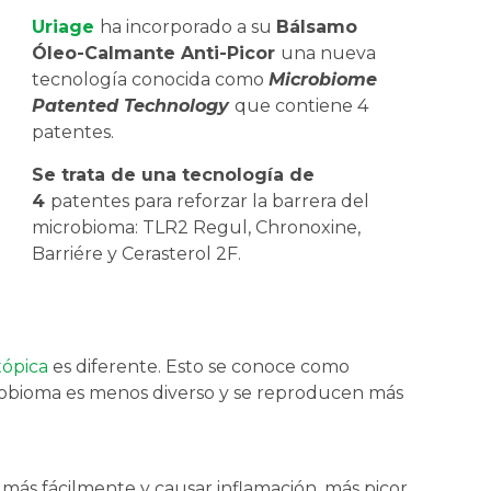
Uriage
ha incorporado a su
Bálsamo
Óleo-Calmante Anti-Picor
una nueva
tecnología conocida como
Microbiome
Patented Technology
que contiene 4
patentes.
Se trata de una tecnología de
4
patentes para reforzar la barrera del
microbioma: TLR2 Regul, Chronoxine,
Barriére y Cerasterol 2F.
tópica
es diferente. Esto se conoce como
icrobioma es menos diverso y se reproducen más
más fácilmente y causar inflamación, más picor