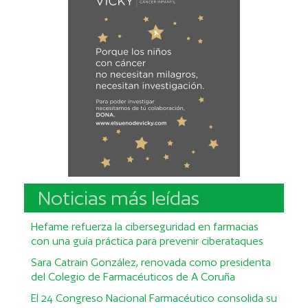
Noticias más leídas
Hefame refuerza la ciberseguridad en farmacias
con una guía práctica para prevenir ciberataques
Sara Catrain González, renovada como presidenta
del Colegio de Farmacéuticos de A Coruña
El 24 Congreso Nacional Farmacéutico consolida su