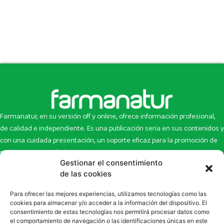
Farmanatur, en su versión off y online, ofrece información profesional,
de calidad e independiente. Es una publicación seria en sus contenidos y
con una cuidada presentación, un soporte eficaz para la promoción de
productos y novedades.
Gestionar el consentimiento
Inicio
Noticias
de las cookies
La revista
Entrevistas
Para ofrecer las mejores experiencias, utilizamos tecnologías como las
Newsletter
Artículos
cookies para almacenar y/o acceder a la información del dispositivo. El
Eco Multimedia
Escaparate
consentimiento de estas tecnologías nos permitirá procesar datos como
Contacto
Enlaces de interés
el comportamiento de navegación o las identificaciones únicas en este