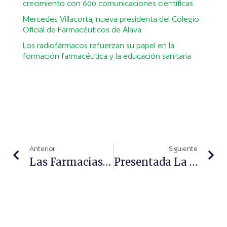
crecimiento con 600 comunicaciones científicas
Mercedes Villacorta, nueva presidenta del Colegio
Oficial de Farmacéuticos de Álava
Los radiofármacos refuerzan su papel en la
formación farmacéutica y la educación sanitaria
Anterior
Siguiente
Las Farmacias Vuelven A Colaborar Con El Sorteo De Oro De Cruz Roja
Presentada La Campaña “La Higiene En Tus Manos”