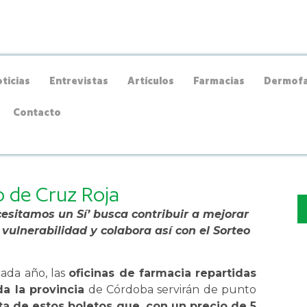
ticias
Entrevistas
Artículos
Farmacias
Dermofa
Contacto
o de Cruz Roja
esitamos un Sí’ busca contribuir a mejorar
vulnerabilidad y colabora así con el Sorteo
ada año, las
oficinas de farmacia repartidas
da la provincia
de Córdoba servirán de punto
ta de estos boletos que, con un precio de 5