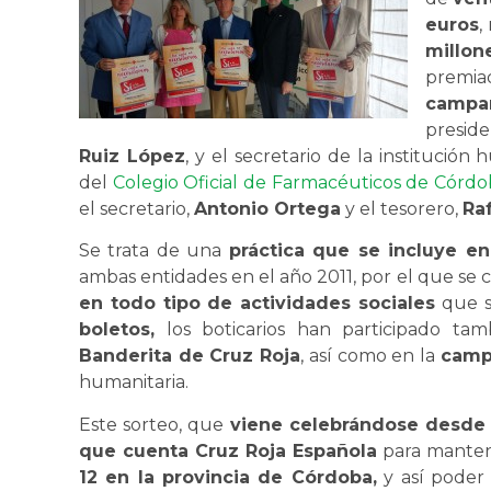
euros
,
millo
premia
campañ
presid
Ruiz López
, y el secretario de la institución 
del
Colegio Oficial de Farmacéuticos de Córd
el secretario,
Antonio Ortega
y el tesorero,
Ra
Se trata de una
práctica que se incluye e
ambas entidades en el año 2011, por el que s
en todo tipo de actividades sociales
que s
boletos,
los boticarios han participado ta
Banderita de Cruz Roja
, así como en la
camp
humanitaria.
Este sorteo, que
viene celebrándose desde
que cuenta Cruz Roja Española
para mantene
12 en la provincia de Córdoba,
y así pode