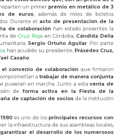
 reparten un primer
premio en metálico de 3
nes de euros
, además de miles de boletos
dos. Durante el
acto de presentación de la
a de colaboración
han estado presentes la
enta de
Cruz Roja
en Córdoba,
Cándida Delia
humanitaria,
Sergio Ortuño Aguilar
. Por parte
oba
han acudido su presidente,
Práxedes Cruz,
fael Casaño
.
n el convenio de colaboración
que firmaron
e comprometían a
trabajar de manera conjunta
e pusieran en marcha. Junto a esta
venta de
mbién de
forma activa en la Fiesta de la
aña de captación de socios
de la institución
 1980
es uno de los
principales recursos con
r la infraestructura de sus asambleas locales,
r
garantizar el desarrollo de los numerosos