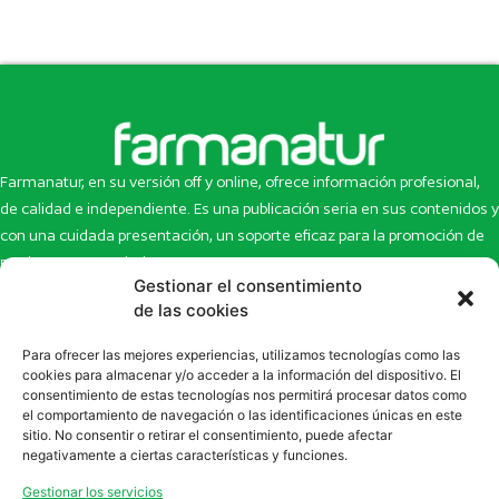
Farmanatur, en su versión off y online, ofrece información profesional,
de calidad e independiente. Es una publicación seria en sus contenidos y
con una cuidada presentación, un soporte eficaz para la promoción de
productos y novedades.
Gestionar el consentimiento
Inicio
Noticias
de las cookies
La revista
Entrevistas
Para ofrecer las mejores experiencias, utilizamos tecnologías como las
Newsletter
Artículos
cookies para almacenar y/o acceder a la información del dispositivo. El
Eco Multimedia
Escaparate
consentimiento de estas tecnologías nos permitirá procesar datos como
Contacto
Enlaces de interés
el comportamiento de navegación o las identificaciones únicas en este
sitio. No consentir o retirar el consentimiento, puede afectar
SUSCRÍBETE A NUESTRO NEWSLETTER
negativamente a ciertas características y funciones.
Puedes suscribirte a nuestro newsletter rellenando el formulario en
Gestionar los servicios
la sección de
Newsletter