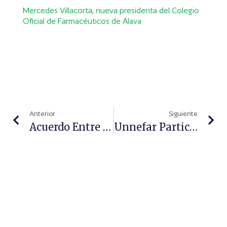
Mercedes Villacorta, nueva presidenta del Colegio
Oficial de Farmacéuticos de Álava
Anterior
Siguiente
Acuerdo Entre Fedefarma Y La Facultad De Ciencias De La Salud Blanquerna – URL (FCS)
Unnefar Participa En El Congreso Sobre Inteligencia De Compras