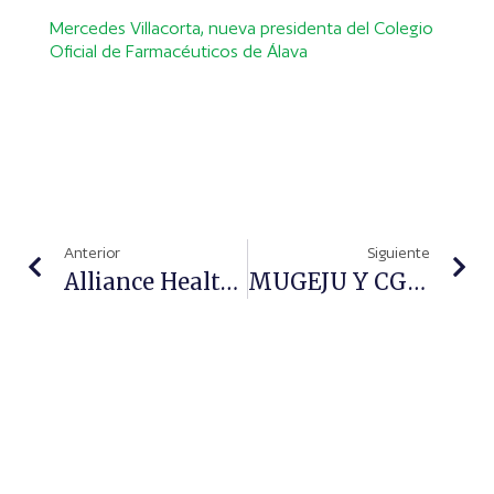
Mercedes Villacorta, nueva presidenta del Colegio
Oficial de Farmacéuticos de Álava
Anterior
Siguiente
Alliance Healthcare Colabora Con 'Ositos Solidarios'
MUGEJU Y CGCOF Suscriben Un Concierto De Prestación Farmacéutica