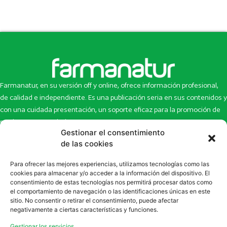
Farmanatur, en su versión off y online, ofrece información profesional,
de calidad e independiente. Es una publicación seria en sus contenidos y
con una cuidada presentación, un soporte eficaz para la promoción de
productos y novedades.
Gestionar el consentimiento
Inicio
Noticias
de las cookies
La revista
Entrevistas
Para ofrecer las mejores experiencias, utilizamos tecnologías como las
Newsletter
Artículos
cookies para almacenar y/o acceder a la información del dispositivo. El
Eco Multimedia
Escaparate
consentimiento de estas tecnologías nos permitirá procesar datos como
Contacto
Enlaces de interés
el comportamiento de navegación o las identificaciones únicas en este
sitio. No consentir o retirar el consentimiento, puede afectar
SUSCRÍBETE A NUESTRO NEWSLETTER
negativamente a ciertas características y funciones.
Puedes suscribirte a nuestro newsletter rellenando el formulario en
Gestionar los servicios