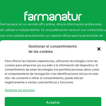
Farmanatur, en su versión off y online, ofrece información profesional,
de calidad e independiente. Es una publicación seria en sus contenidos y
con una cuidada presentación, un soporte eficaz para la promoción de
productos y novedades.
Gestionar el consentimiento
Inicio
Noticias
de las cookies
La revista
Entrevistas
Para ofrecer las mejores experiencias, utilizamos tecnologías como las
Newsletter
Artículos
cookies para almacenar y/o acceder a la información del dispositivo. El
Eco Multimedia
Escaparate
consentimiento de estas tecnologías nos permitirá procesar datos como
Contacto
Enlaces de interés
el comportamiento de navegación o las identificaciones únicas en este
sitio. No consentir o retirar el consentimiento, puede afectar
SUSCRÍBETE A NUESTRO NEWSLETTER
negativamente a ciertas características y funciones.
Puedes suscribirte a nuestro newsletter rellenando el formulario en
Gestionar los servicios
la sección de
Newsletter
Aceptar