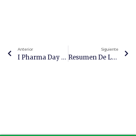
Anterior
Siguiente
I Pharma Day Para Conectar Y Fortalecer La Relación Farmacéutico-Paciente
Resumen De La Jornada 'Medicamentos Falsificados ¡No Te La Juegues!'