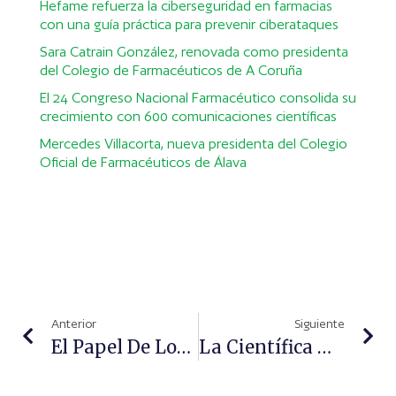
Hefame refuerza la ciberseguridad en farmacias
con una guía práctica para prevenir ciberataques
Sara Catrain González, renovada como presidenta
del Colegio de Farmacéuticos de A Coruña
El 24 Congreso Nacional Farmacéutico consolida su
crecimiento con 600 comunicaciones científicas
Mercedes Villacorta, nueva presidenta del Colegio
Oficial de Farmacéuticos de Álava
Anterior
Siguiente
El Papel De Los Farmacéuticos, Fundamental En El Acompañamiento Y Cuidado Del Paciente Oncológico Pediátrico
La Científica Marfileña Duni Sawadogo, Premio Harambee 2021 A La Promoción E Igualdad De La Mujer Africana