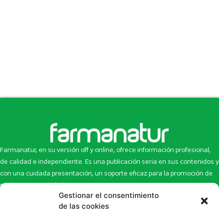
Farmanatur, en su versión off y online, ofrece información profesional,
de calidad e independiente. Es una publicación seria en sus contenidos y
con una cuidada presentación, un soporte eficaz para la promoción de
productos y novedades.
Gestionar el consentimiento
Inicio
Noticias
de las cookies
La revista
Entrevistas