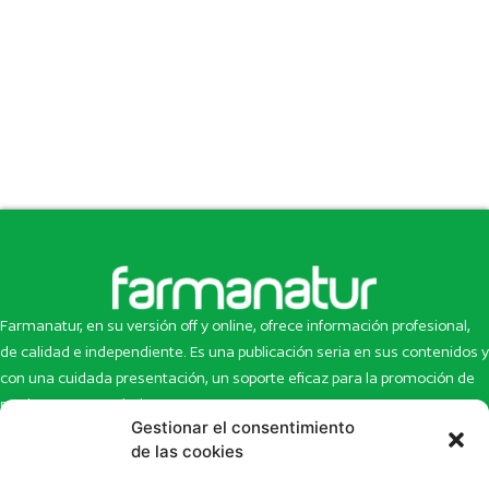
Farmanatur, en su versión off y online, ofrece información profesional,
de calidad e independiente. Es una publicación seria en sus contenidos y
con una cuidada presentación, un soporte eficaz para la promoción de
productos y novedades.
Gestionar el consentimiento
Inicio
Noticias
de las cookies
La revista
Entrevistas